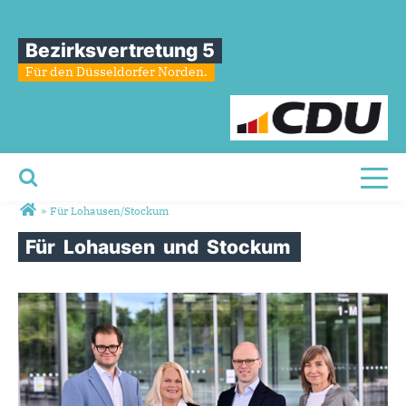
Bezirksvertretung 5
Für den Düsseldorfer Norden.
Toggl
Sie sind hier
»
Für Lohausen/Stockum
Für
Lohausen
und
Stockum